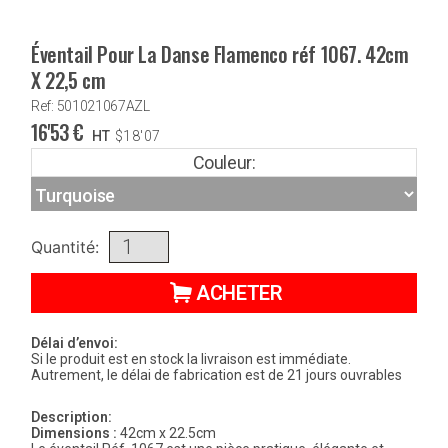
Éventail Pour La Danse Flamenco réf 1067. 42cm
X 22,5 cm
Ref: 501021067AZL
16'53
€
HT
$
18'07
Couleur:
Quantité:
ACHETER
Délai d’envoi:
Si le produit est en stock la livraison est immédiate.
Autrement, le délai de fabrication est de 21 jours ouvrables
Description:
Dimensions :
42cm x 22.5cm