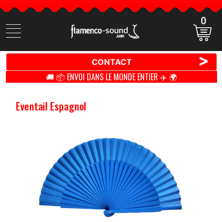
0
Cherchez
des
produits
>
CONTACT
🚚 📦 ENVOI DANS LE MONDE ENTIER ✈️ 🌍
Eventail Espagnol