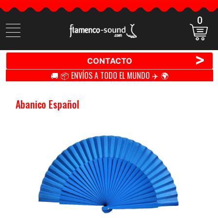
0
Buscar
productos
>
CONTACTO
🚚 📦 ENVÍOS A TODO EL MUNDO ✈️ 🌍
Abanico Español