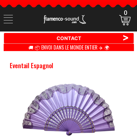
0
Cherchez
des
produits
>
CONTACT
🚚 📦 ENVOI DANS LE MONDE ENTIER ✈️ 🌍
Eventail Espagnol