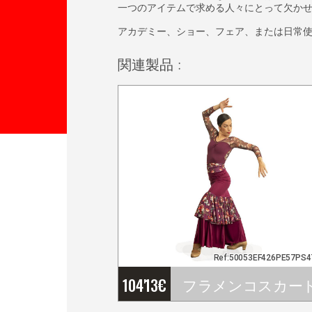
一つのアイテムで求める人々にとって欠か
アカデミー、ショー、フェア、または日常使い
関連製品 :
Ref:50053EF426PE57PS4
104'13
€