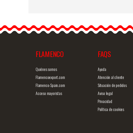
フラメンコスカート 商品
番号…
FLAMENCO
FAQS
商品詳細を見る
クイックビ
Quiénes somos
Ayuda
Flamencoexport.com
Atención al cliente
Flamenco-Spain.com
Situación de pedidos
Acceso mayoristas
Aviso legal
Privacidad
Política de cookies