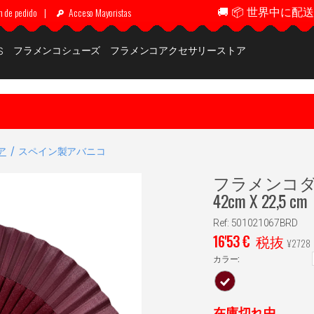
🚚 📦 世界中に配送 ✈
n de pedido
|
Acceso Mayoristas
フラメンコシューズ
フラメンコアクセサリーストア
S
ア
スペイン製アバニコ
フラメンコダン
42cm X 22,5 cm
Ref: 501021067BRD
16'53
€
税抜
¥
2728
カラー:
在庫切れ中