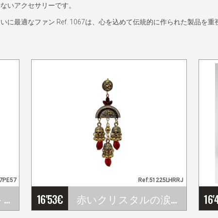
せないアクセサリーです。
に最適なファン Ref. 1067は、心を込めて伝統的に作られた製品を
7PE57
Ref:51225LHRRJ
フラメンコスカート 商品番号 EF426PE57PS47PE57
16'53
€
赤いクリスタルの涙が付いた手作りのゴールドフラメンコイヤリング
16'