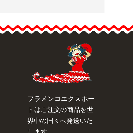
フラメンコブーケ アース
カラー Ref. 42259
アースカラーのフラワー
ブーケです。フラメンコ
フェアや巡礼の旅に最適
なエレガントなブーケで
す。サイズ: 18cm
品詳細を見る
クイックビュー
フラメンコエクスポー
トはご注文の商品を世
界中の国々へ発送いた
します