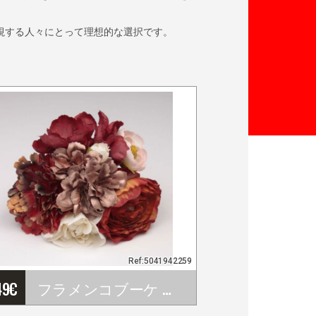
重視する人々にとって理想的な選択です。
Ref:5041942259
49
€
フラメンコブーケ アースカラー Ref. 42259