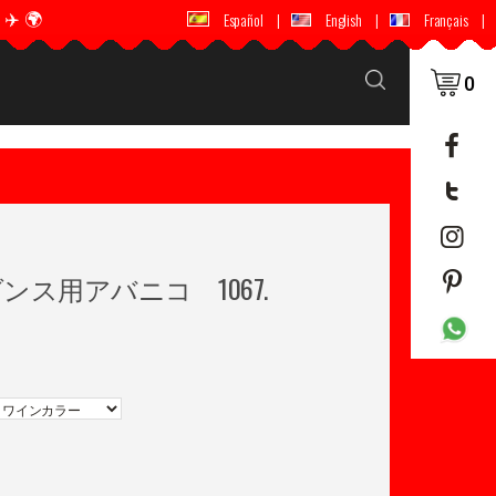
️ 🌍
🚚 📦 世界中に配送 ✈️ 🌍
Español
|
English
|
Français
|
0
ス用アバニコ 1067.