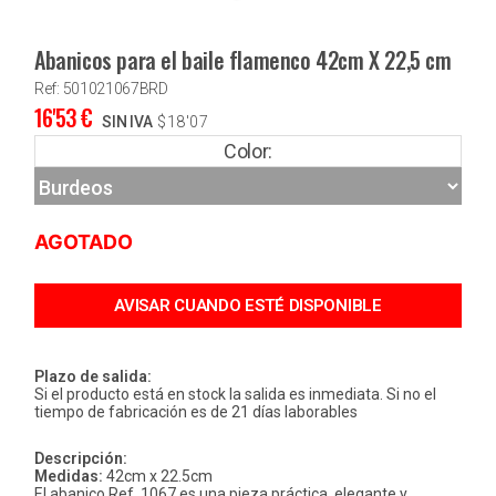
Abanicos para el baile flamenco 42cm X 22,5 cm
Ref: 501021067BRD
16'53
€
SIN IVA
$
18'07
Color:
AGOTADO
Plazo de salida:
Si el producto está en stock la salida es inmediata. Si no el
tiempo de fabricación es de 21 días laborables
Descripción:
Medidas:
42cm x 22.5cm
El abanico Ref. 1067 es una pieza práctica, elegante y