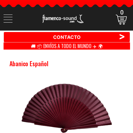
0
Buscar
productos
>
CONTACTO
🚚 📦 ENVÍOS A TODO EL MUNDO ✈️ 🌍
Abanico Español