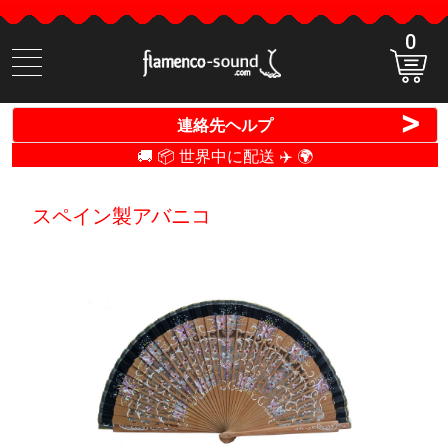
0
商
品
検
>
連絡先ヘルプ
索
🚚 📦 世界中に配送 ✈️ 🌍
スペイン製アバニコ