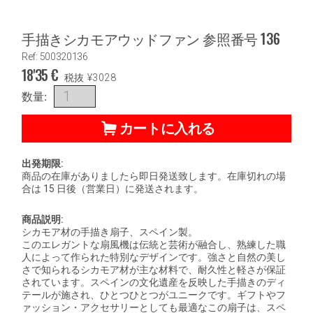
手描きシカモアウッドファン 参照番号 136
Ref: 500320136
18'35
€
税抜
¥
3028
数量:
カートに入れる
出発期限:
商品の在庫がありましたら即日発送致します。在庫切れの場
合は 15 日後（営業日）に発送されます。
商品説明:
シカモア材の手描き扇子、スペイン製。
このエレガントな扇風機は伝統と芸術が融合し、熟練した職
人によって作られた特別なデザインです。強さと自然の美し
さで知られるシカモア材が主な材料で、耐久性と軽さが保証
されています。スペインの文化遺産を反映した手描きのディ
テールが施され、ひとつひとつがユニークです。ギフトやフ
ァッション・アクセサリーとしても最適なこの扇子は、スペ