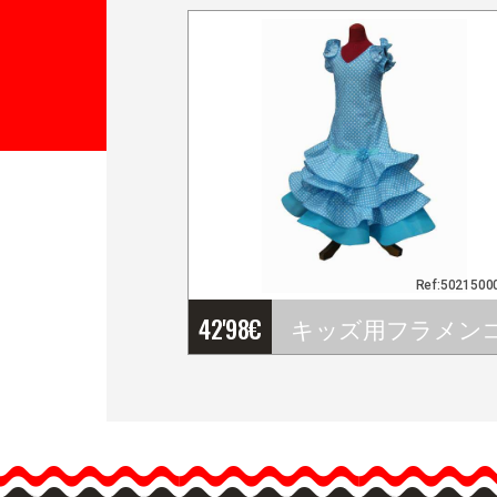
Ref:5021500
42'98
€
キッズ用フラメンコドレ
スＳＥＶＩＬＬＡモデル