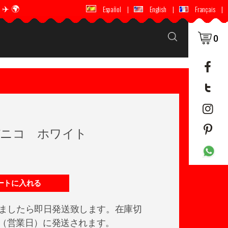
️ 🌍
🚚 📦 世界中に配送 ✈️ 🌍
Español
|
English
|
Français
|
0
バニコ ホワイト
ートに入れる
ましたら即日発送致します。在庫切
日後（営業日）に発送されます。