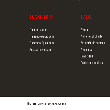
FLAMENCO
FAQS
商品詳細を見る
クイックビ
Quiénes somos
Ayuda
Flamencoexport.com
Atención al cliente
Flamenco-Spain.com
Situación de pedidos
Acceso mayoristas
Aviso legal
Privacidad
Política de cookies
©2001-2026 Flamenco Sound