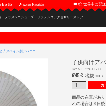
🚚 📦 世界中に配送 ✈
n de pedido
|
Acceso Mayoristas
フラメンコシューズ
フラメンコアクセサリーストア
S
ア
スペイン製アバニコ
子供向けア
Ref: 50032Y600BCO
6'45
€
税抜
¥
1064
カ
商品の在庫があり
れの場合は 3 