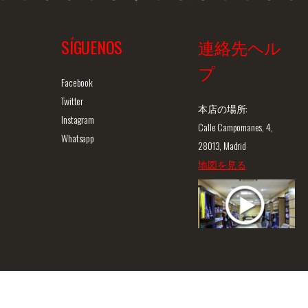
ズです。 合成素材、プラ
スティックソール構成さ
SÍGUENOS
連絡先ヘル
れたシューズでストラッ
プが付いております。…
プ
ュー
商品詳細を見る
クイックビュー
商
Facebook
Twitter
本店の場所:
Instagram
Calle Campomanes, 4,
Whatsapp
28013, Madrid
地図を見る