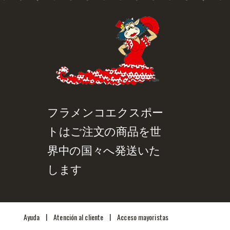
ジュ（花）です。この小
さいサイズの花はとても
お得な商品です。 サイ
ズ: およそ…
品詳細を見る
クイックビュー
フラメンコエクスポー
トはご注文の商品を世
界中の国々へ発送いた
します
|
|
Ayuda
Atención al cliente
Acceso mayoristas