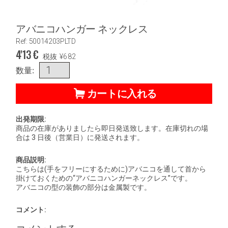
アバニコハンガー ネックレス
Ref: 50014203PLTD
4'13
€
税抜
¥
682
数量:
カートに入れる
出発期限:
商品の在庫がありましたら即日発送致します。在庫切れの場
合は 3 日後（営業日）に発送されます。
商品説明:
こちらは(手をフリーにするために)アバニコを通して首から
掛けておくための“アバニコハンガーネックレス”です。
アバニコの型の装飾の部分は金属製です。
コメント: