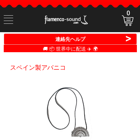
0
商
品
検
>
連絡先ヘルプ
索
🚚 📦 世界中に配送 ✈️ 🌍
スペイン製アバニコ