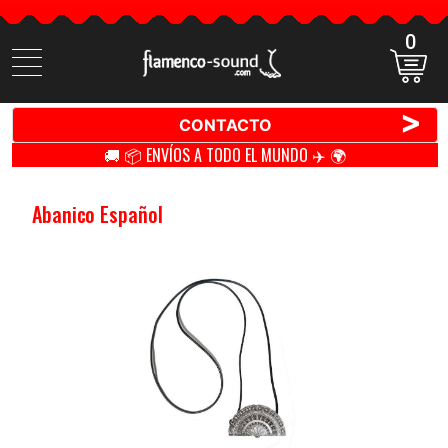
0
Buscar
productos
>
CONTACTO
🚚 📦 ENVÍOS A TODO EL MUNDO ✈️ 🌍
Abanico Español