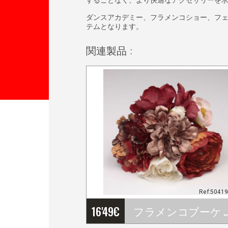
ダンスアカデミー、フラメンコショー、フ
テムとなります。
関連製品 :
Ref:5041
16'49
€
フラメンコブーケ アースカラー R