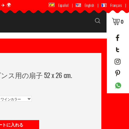
️ 🌍
🚚 📦 世界中に配送 ✈️ 🌍
Español
|
English
|
Français
|
0
用の扇子 52 x 26 cm.
ートに入れる