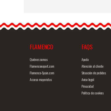
フラメンコブーケ アース
カラー Ref. 42259
アースカラーのフラワー
ブーケです。フラメンコ
フェアや巡礼の旅に最適
なエレガントなブーケで
FLAMENCO
FAQS
す。サイズ: 18cm
商品詳細を見る
クイックビ
Quiénes somos
Ayuda
Flamencoexport.com
Atención al cliente
Flamenco-Spain.com
Situación de pedidos
Acceso mayoristas
Aviso legal
Privacidad
Política de cookies