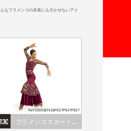
どんなフラメンコの衣装にも欠かせないアイ
Ref:50053EF426PE57PS47PE57
'13
€
フラメンコスカート 商品番号 EF426PE57PS47PE57