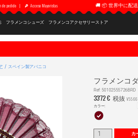
🚚 📦 世界中に配送 ✈
n de pedido
|
Acceso Mayoristas
フラメンコシューズ
フラメンコアクセサリーストア
S
ア
スペイン製アバニコ
フラメンコダンス
Ref: 50102555726BRD
33'72
€
税抜
¥
5566
カラー:
カ