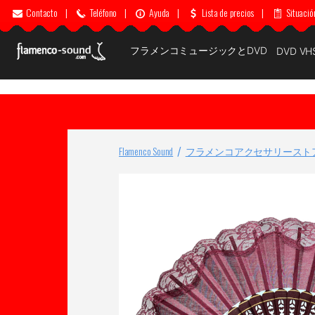
Contacto
|
Teléfono
|
Ayuda
|
Lista de precios
|
Situació
フラメンコミュージックとDVD
DVD VH
Flamenco Sound
フラメンコアクセサリースト