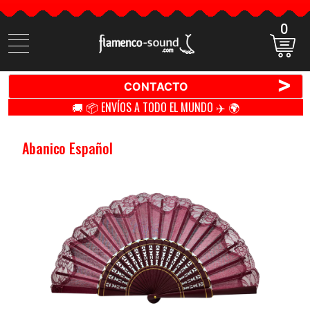
0
Buscar
productos
>
CONTACTO
🚚 📦 ENVÍOS A TODO EL MUNDO ✈️ 🌍
Abanico Español