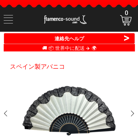
0
商
品
検
>
連絡先ヘルプ
索
🚚 📦 世界中に配送 ✈️ 🌍
スペイン製アバニコ