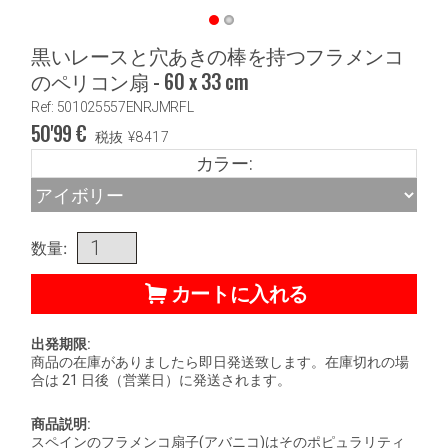
黒いレースと穴あきの棒を持つフラメンコ
のペリコン扇 - 60 x 33 cm
Ref: 501025557ENRJMRFL
50'99
€
税抜
¥
8417
カラー:
数量:
カートに入れる
出発期限:
商品の在庫がありましたら即日発送致します。在庫切れの場
合は 21 日後（営業日）に発送されます。
商品説明:
スペインのフラメンコ扇子(アバニコ)はそのポピュラリティ