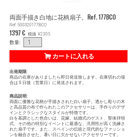
両面手描き白地に花柄扇子。Ref. 177BCO
Ref: 500320177BCO
13'97
€
税抜
¥
2305
数量:
カートに入れる
出発期限:
商品の在庫がありましたら即日発送致します。在庫切れの場
合は 5 日後（営業日）に発送されます。
商品説明:
両面に優雅な花柄が手描きされた白い扇子。透かし彫りの木
と高品質の布で作られたこのアクセサリーは、手作りのデザ
インとクラシックなスタイルが特徴です。
白を基調とした色合いは、花嫁、結婚式のゲスト、聖体拝領
式、その他の特別なイベントに最適な、汎用性が高く洗練さ
れた扇子です。また、スペインの伝統と現代的なファッショ
ンを融合させた、暑い日に欠かせないアクセサリーです。