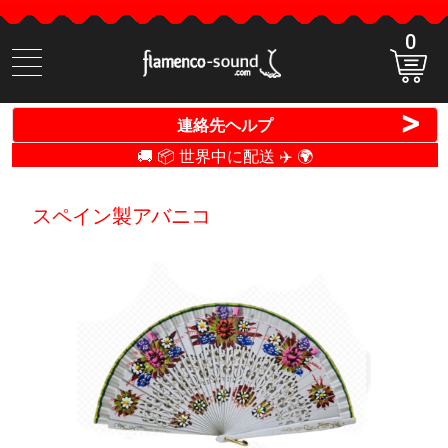
0
商
品
検
>
連絡先ヘルプ
索
🚚 📦 世界中に配送 ✈️ 🌍
スペイン製アバニコ