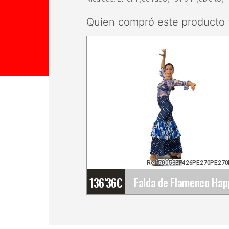
Quien compró este producto 
Ref:50053EF426PE270PE270
136'36
€
Falda de Flamenco Happ