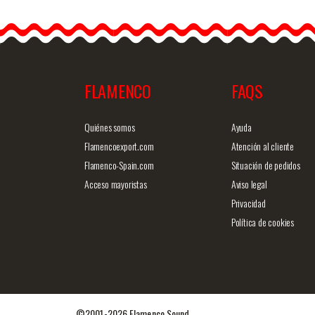
Dance. Ref.
EF426PE270PE270PE12
La falda de flamenco de
Happy Dance está…
FLAMENCO
FAQS
Info. detallada
Vista ráp
Quiénes somos
Ayuda
Flamencoexport.com
Atención al cliente
Flamenco-Spain.com
Situación de pedidos
Acceso mayoristas
Aviso legal
Privacidad
Política de cookies
©2001-2026 Flamenco Sound