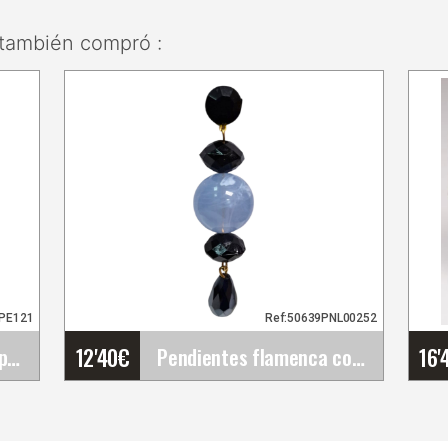
también compró :
PE121
Ref:50639PNL00252
12'40
€
16'
Falda de Flamenco Happy Dance. Ref.&hellip;
Pendientes flamenca con caída larga azul&hellip;
y
Pendientes flamenca con