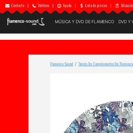
Contacto
|
Teléfono
|
Ayuda
|
Lista de precios
|
Situació
MÚSICA Y DVD DE FLAMENCO
DVD Y 
Flamenco Sound
Tienda De Complementos De Flamenca