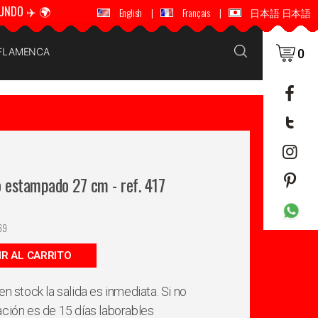
UNDO ✈️ 🌍
🚚 📦 ENVÍOS A TODO EL MUNDO ✈️ 🌍
English
|
Français
|
日本語 日本語
 FLAMENCA
0
o estampado 27 cm - ref. 417
69
IR AL CARRITO
en stock la salida es inmediata. Si no
ación es de 15 días laborables