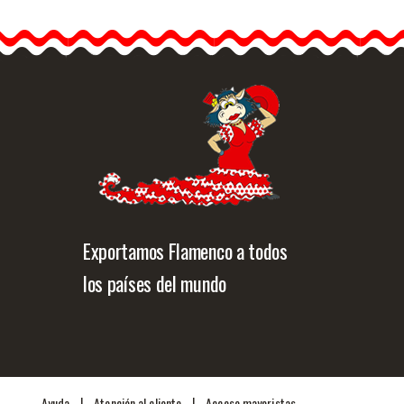
Flores Flamenca para
Feria. Ref. 42289L
os ramilletes de flores
flamenca…
Info. detallada
Vista rápida
Exportamos Flamenco a todos
los países del mundo
|
|
Ayuda
Atención al cliente
Acceso mayoristas