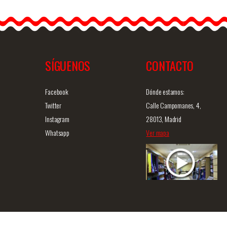
caída larga azul translúcido
1
y negro
Pendientes con caída larga
que aportan…
SÍGUENOS
CONTACTO
ida
Info. detallada
Vista rápida
Facebook
Dónde estamos:
Twitter
Calle Campomanes, 4,
Instagram
28013, Madrid
Whatsapp
Ver mapa