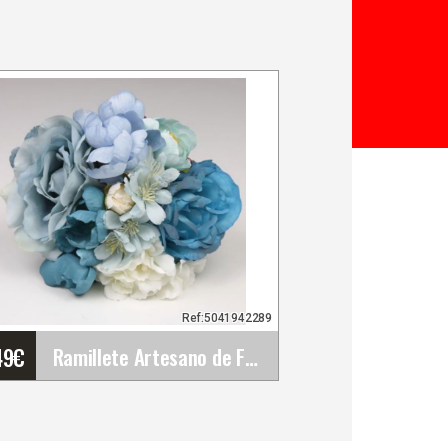
Ref:5041942289
49
€
Ramillete Artesano de Flores Flamenca para Feria.&hellip;
Ramillete Artesano de