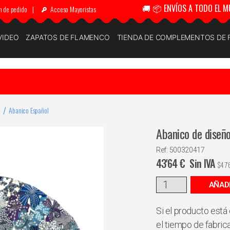
🚚 📦 ENVÍOS A TODO EL M
n de pedido
|
Acceso Mayoristas
VIDEO
ZAPATOS DE FLAMENCO
TIENDA DE COMPLEMENTOS DE
Abanico Español
Abanico de diseñ
Ref: 500320417
43'64
€
Sin IVA
$
47'
AÑAD
Si el producto está 
el tiempo de fabric