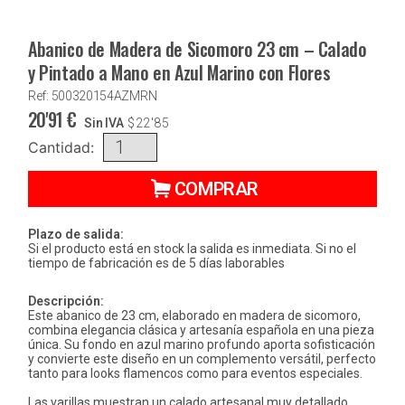
Abanico de Madera de Sicomoro 23 cm – Calado
y Pintado a Mano en Azul Marino con Flores
Ref: 500320154AZMRN
20'91
€
Sin IVA
$
22'85
Cantidad:
COMPRAR
Plazo de salida:
Si el producto está en stock la salida es inmediata. Si no el
tiempo de fabricación es de 5 días laborables
Descripción:
Este abanico de 23 cm, elaborado en madera de sicomoro,
combina elegancia clásica y artesanía española en una pieza
única. Su fondo en azul marino profundo aporta sofisticación
y convierte este diseño en un complemento versátil, perfecto
tanto para looks flamencos como para eventos especiales.
Las varillas muestran un calado artesanal muy detallado,