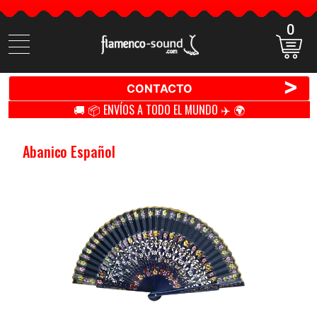
0
Buscar
productos
>
CONTACTO
🚚 📦 ENVÍOS A TODO EL MUNDO ✈️ 🌍
Abanico Español