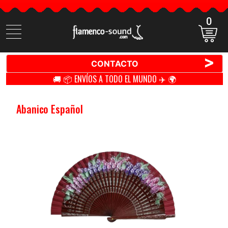
0
Buscar
productos
>
CONTACTO
🚚 📦 ENVÍOS A TODO EL MUNDO ✈️ 🌍
Abanico Español