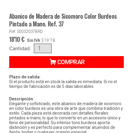
Abanico de Madera de Sicomoro Color Burdeos
Pintado a Mano. Ref. 37
Ref: 50032037BRD
18'10
€
Sin IVA
$
19'78
Cantidad:
COMPRAR
Plazo de salida:
Si el producto está en stock la salida es inmediata. Si no el
tiempo de fabricación es de 5 días laborables
Descripción:
Elegante y sofisticado, este abanico de madera de sicomoro
en color burdeos es una obra de arte que combina tradición y
estilo. Cada pieza está decorada con detalles florales
pintados a mano, lo que lo convierte en un accesorio único y
lleno de personalidad. Su intenso tono burdeos aporta
distinción y es perfecto para complementar atuendos de
fiesta, bodas o cualquier ocasión especial.