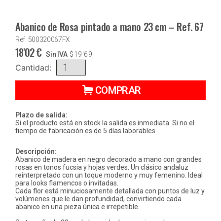
Abanico de Rosa pintado a mano 23 cm – Ref. 67
Ref: 500320067FX
18'02
€
Sin IVA
$
19'69
Cantidad:
COMPRAR
Plazo de salida:
Si el producto está en stock la salida es inmediata. Si no el
tiempo de fabricación es de 5 días laborables
Descripción:
Abanico de madera en negro decorado a mano con grandes
rosas en tonos fucsia y hojas verdes. Un clásico andaluz
reinterpretado con un toque moderno y muy femenino. Ideal
para looks flamencos o invitadas.
Cada flor está minuciosamente detallada con puntos de luz y
volúmenes que le dan profundidad, convirtiendo cada
abanico en una pieza única e irrepetible.