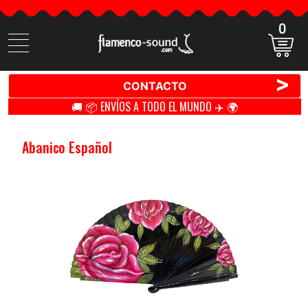
0
Buscar
productos
>
CONTACTO
🚚 📦 ENVÍOS A TODO EL MUNDO ✈️ 🌍
Abanico Español