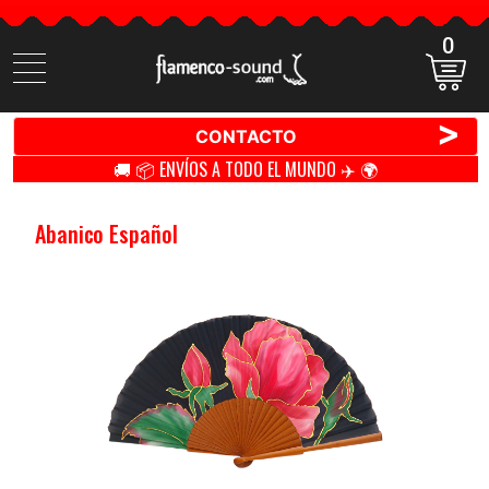
0
Buscar
productos
>
CONTACTO
🚚 📦 ENVÍOS A TODO EL MUNDO ✈️ 🌍
Abanico Español