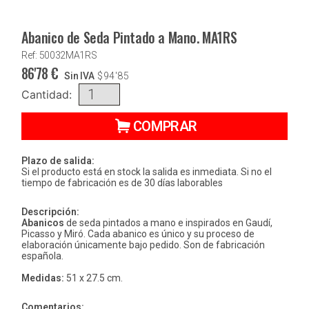
Abanico de Seda Pintado a Mano. MA1RS
Ref: 50032MA1RS
86'78
€
Sin IVA
$
94'85
Cantidad:
COMPRAR
Plazo de salida:
Si el producto está en stock la salida es inmediata. Si no el
tiempo de fabricación es de 30 días laborables
Descripción:
Abanicos
de seda pintados a mano e inspirados en Gaudí,
Picasso y Miró. Cada abanico es único y su proceso de
elaboración únicamente bajo pedido. Son de fabricación
española.
Medidas:
51 x 27.5 cm.
Comentarios: