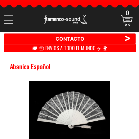
0
Buscar
productos
>
CONTACTO
🚚 📦 ENVÍOS A TODO EL MUNDO ✈️ 🌍
Abanico Español