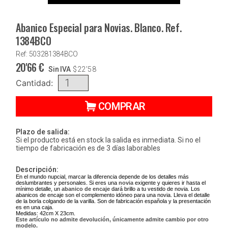
Abanico Especial para Novias. Blanco. Ref.
1384BCO
Ref: 503281384BCO
20'66
€
Sin IVA
$
22'58
Cantidad:
COMPRAR
Plazo de salida:
Si el producto está en stock la salida es inmediata. Si no el
tiempo de fabricación es de 3 días laborables
Descripción:
En el mundo nupcial, marcar la diferencia depende de los detalles más
deslumbrantes y personales. Si eres una
novia
exigente y quieres ir hasta el
mínimo detalle, un
abanico de encaje
dará brillo a tu vestido de novia. Los
abanicos de encaje son el complemento idóneo para una novia. Lleva el detalle
de la borla colgando de la varilla. Son de fabricación española y la presentación
es en una caja.
Medidas: 42cm X 23cm.
Este artículo no admite devolución, únicamente admite cambio por otro
modelo.