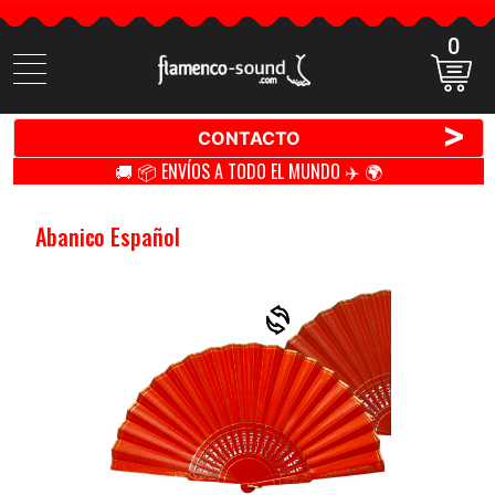
0
Buscar
productos
>
CONTACTO
🚚 📦 ENVÍOS A TODO EL MUNDO ✈️ 🌍
Abanico Español