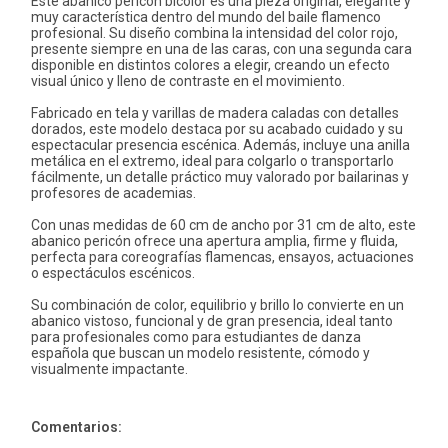
Este abanico pericón bicolor es una pieza original, elegante y
muy característica dentro del mundo del baile flamenco
profesional. Su diseño combina la intensidad del color rojo,
presente siempre en una de las caras, con una segunda cara
disponible en distintos colores a elegir, creando un efecto
visual único y lleno de contraste en el movimiento.
Fabricado en tela y varillas de madera caladas con detalles
dorados, este modelo destaca por su acabado cuidado y su
espectacular presencia escénica. Además, incluye una anilla
metálica en el extremo, ideal para colgarlo o transportarlo
fácilmente, un detalle práctico muy valorado por bailarinas y
profesores de academias.
Con unas medidas de 60 cm de ancho por 31 cm de alto, este
abanico pericón ofrece una apertura amplia, firme y fluida,
perfecta para coreografías flamencas, ensayos, actuaciones
o espectáculos escénicos.
Su combinación de color, equilibrio y brillo lo convierte en un
abanico vistoso, funcional y de gran presencia, ideal tanto
para profesionales como para estudiantes de danza
española que buscan un modelo resistente, cómodo y
visualmente impactante.
Comentarios: