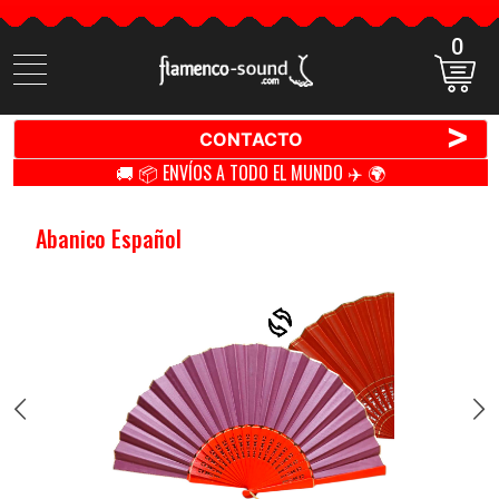
0
Buscar
productos
>
CONTACTO
🚚 📦 ENVÍOS A TODO EL MUNDO ✈️ 🌍
Abanico Español