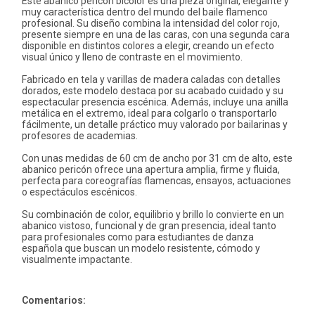
Este abanico pericón bicolor es una pieza original, elegante y
muy característica dentro del mundo del baile flamenco
profesional. Su diseño combina la intensidad del color rojo,
presente siempre en una de las caras, con una segunda cara
disponible en distintos colores a elegir, creando un efecto
visual único y lleno de contraste en el movimiento.
Fabricado en tela y varillas de madera caladas con detalles
dorados, este modelo destaca por su acabado cuidado y su
espectacular presencia escénica. Además, incluye una anilla
metálica en el extremo, ideal para colgarlo o transportarlo
fácilmente, un detalle práctico muy valorado por bailarinas y
profesores de academias.
Con unas medidas de 60 cm de ancho por 31 cm de alto, este
abanico pericón ofrece una apertura amplia, firme y fluida,
perfecta para coreografías flamencas, ensayos, actuaciones
o espectáculos escénicos.
Su combinación de color, equilibrio y brillo lo convierte en un
abanico vistoso, funcional y de gran presencia, ideal tanto
para profesionales como para estudiantes de danza
española que buscan un modelo resistente, cómodo y
visualmente impactante.
Comentarios: