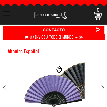
0
Buscar
productos
>
CONTACTO
🚚 📦 ENVÍOS A TODO EL MUNDO ✈️ 🌍
Abanico Español