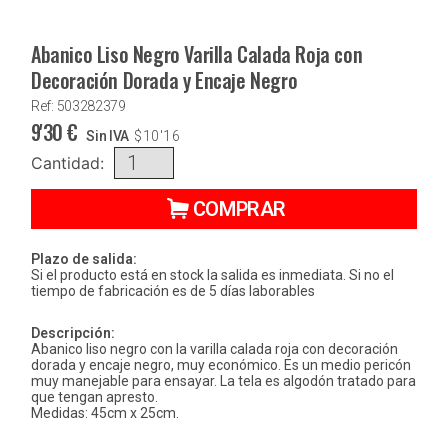
Abanico Liso Negro Varilla Calada Roja con
Decoración Dorada y Encaje Negro
Ref: 503282379
9'30
€
Sin IVA
$
10'16
Cantidad:
COMPRAR
Plazo de salida:
Si el producto está en stock la salida es inmediata. Si no el
tiempo de fabricación es de 5 días laborables
Descripción:
Abanico liso negro con la varilla calada roja con decoración
dorada y encaje negro, muy económico. Es un medio pericón
muy manejable para ensayar. La tela es algodón tratado para
que tengan apresto.
Medidas: 45cm x 25cm.