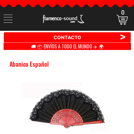
0
Buscar
productos
>
CONTACTO
🚚 📦 ENVÍOS A TODO EL MUNDO ✈️ 🌍
Abanico Español