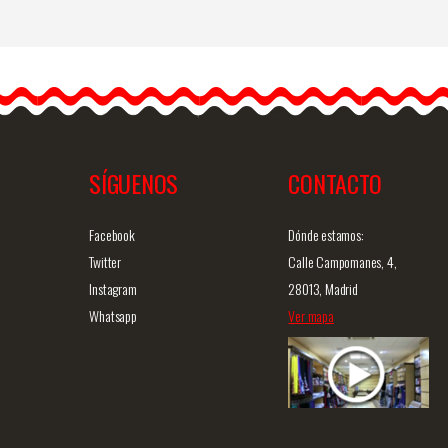
Pendientes de Flamenca y
Fiesta
Os presentamos
pendientes de flamenca
hechos a mano
artesanalmente.…
SÍGUENOS
CONTACTO
ida
Info. detallada
Vista rápida
Facebook
Dónde estamos:
Twitter
Calle Campomanes, 4,
Instagram
28013, Madrid
Whatsapp
Ver mapa