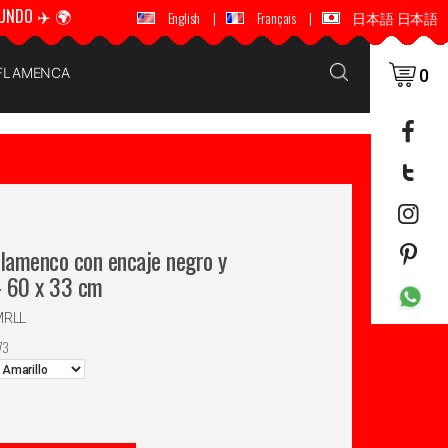
UNDO ✈️ 🌍
🚚 📦 ENVÍOS A TODO EL MUNDO ✈️ 🌍
English
|
Français
|
日本語 日本語
 FLAMENCA
0
flamenco con encaje negro y
 – 60 x 33 cm
MRLL
73