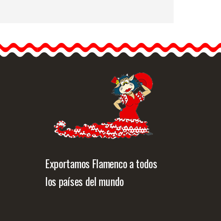
Mantoncillos Flamenco
Bordados. 160cm X 80cm
Este pico o mantoncillo de
flamenca de fabricación
china…
Info. detallada
Vista rápida
Exportamos Flamenco a todos
los países del mundo