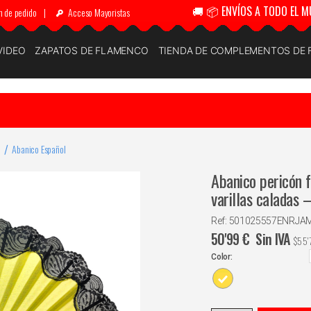
🚚 📦 ENVÍOS A TODO EL M
n de pedido
|
Acceso Mayoristas
VIDEO
ZAPATOS DE FLAMENCO
TIENDA DE COMPLEMENTOS DE
Abanico Español
Abanico pericón 
varillas caladas
Ref: 501025557ENRJA
50'99
€
Sin IVA
$
55'
Color: