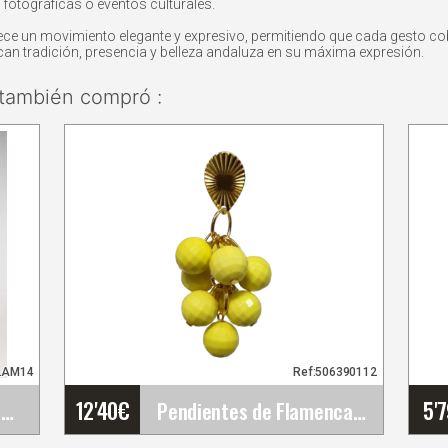
fotográficas o eventos culturales.
frece un movimiento elegante y expresivo, permitiendo que cada gesto c
an tradición, presencia y belleza andaluza en su máxima expresión.
también compró :
LAM14
Ref:506390112
12'40
€
5'
Rosa Grande King. Flor Flamenca Amarillo AM14.&hellip;
Pendientes de Flamenca y Fiesta