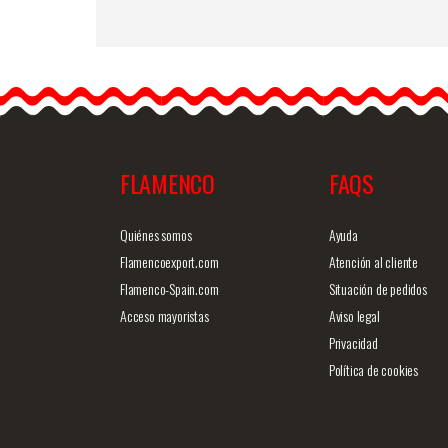
Rosa Grande King. Flor
Flamenca Amarillo AM14.
17cm
Los trajes más sencillos,
los puedes llenar de…
FLAMENCO
FAQS
Info. detallada
Vista ráp
Quiénes somos
Ayuda
Flamencoexport.com
Atención al cliente
Flamenco-Spain.com
Situación de pedidos
Acceso mayoristas
Aviso legal
Privacidad
Política de cookies