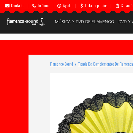
Contacto
|
Teléfono
|
Ayuda
|
Lista de precios
|
Situació
MÚSICA Y DVD DE FLAMENCO
DVD Y 
Flamenco Sound
Tienda De Complementos De Flamenca