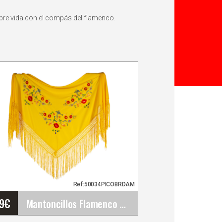
obre vida con el compás del flamenco.
Ref:50034PICOBRDAM
79
€
Mantoncillos Flamenco Bordados. 160cm X 80cm