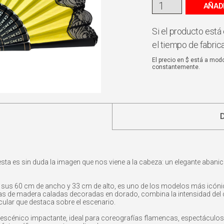
AÑAD
Si el producto está 
el tiempo de fabric
El precio en $ está a mod
constantemente.
a es sin duda la imagen que nos viene a la cabeza: un elegante abanic
n sus 60 cm de ancho y 33 cm de alto, es uno de los modelos más icóni
as de madera caladas decoradas en dorado, combina la intensidad del col
ular que destaca sobre el escenario.
 escénico impactante, ideal para coreografías flamencas, espectáculos