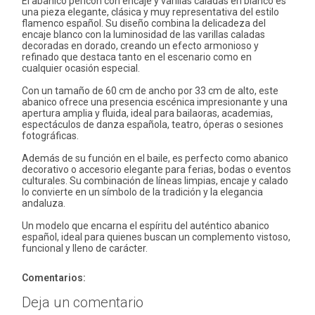
El abanico pericón con encaje y varillas caladas en blanco es
una pieza elegante, clásica y muy representativa del estilo
flamenco español. Su diseño combina la delicadeza del
encaje blanco con la luminosidad de las varillas caladas
decoradas en dorado, creando un efecto armonioso y
refinado que destaca tanto en el escenario como en
cualquier ocasión especial.
Con un tamaño de 60 cm de ancho por 33 cm de alto, este
abanico ofrece una presencia escénica impresionante y una
apertura amplia y fluida, ideal para bailaoras, academias,
espectáculos de danza española, teatro, óperas o sesiones
fotográficas.
Además de su función en el baile, es perfecto como abanico
decorativo o accesorio elegante para ferias, bodas o eventos
culturales. Su combinación de líneas limpias, encaje y calado
lo convierte en un símbolo de la tradición y la elegancia
andaluza.
Un modelo que encarna el espíritu del auténtico abanico
español, ideal para quienes buscan un complemento vistoso,
funcional y lleno de carácter.
Comentarios:
Deja un comentario