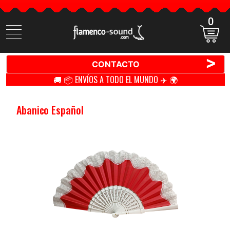
0
Buscar
productos
>
CONTACTO
🚚 📦 ENVÍOS A TODO EL MUNDO ✈️ 🌍
Abanico Español