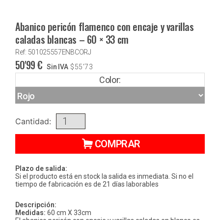
Abanico pericón flamenco con encaje y varillas
caladas blancas – 60 × 33 cm
Ref: 501025557ENBCORJ
50'99
€
Sin IVA
$
55'73
Color:
Cantidad:
COMPRAR
Plazo de salida:
Si el producto está en stock la salida es inmediata. Si no el
tiempo de fabricación es de 21 días laborables
Descripción:
Medidas:
60 cm X 33cm