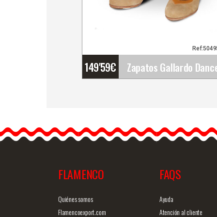
Ref:504
149'59
€
Zapatos Gallardo Dance.
Eva. Z027
Zapato de flamenco y
clásico español con un
diseño especial en…
FLAMENCO
FAQS
Info. detallada
Vista ráp
Quiénes somos
Ayuda
Flamencoexport.com
Atención al cliente