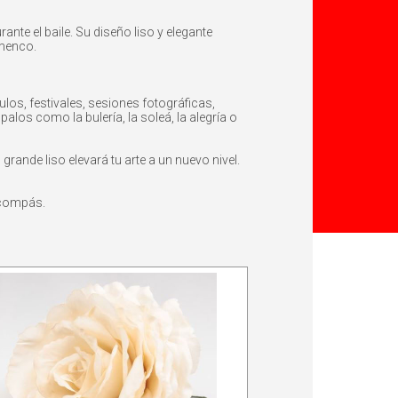
nte el baile. Su diseño liso y elegante
amenco.
os, festivales, sesiones fotográficas,
palos como la bulería, la soleá, la alegría o
ande liso elevará tu arte a un nuevo nivel.
 compás.