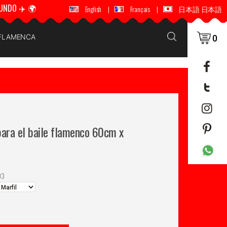
UNDO ✈️ 🌍
🚚 📦 ENVÍOS A TODO EL MUNDO ✈️ 🌍
English
|
Français
|
日本語 日本語
 FLAMENCA
0
para el baile flamenco 60cm x
03