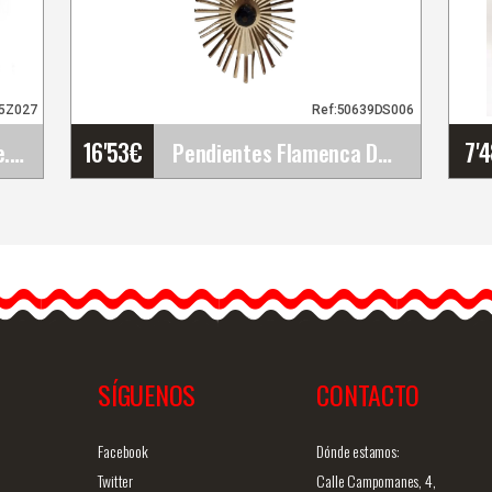
95Z027
Ref:50639DS006
16'53
€
7'
Zapatos Gallardo Dance. Eva. Z027
Pendientes Flamenca Dorados Ovalados con Rayos y&hellip;
Pendientes Flamenca
Dorados Ovalados con
Rayos y Piedra Negra L
uce el auténtico estilo
andaluz con…
SÍGUENOS
CONTACTO
ida
Info. detallada
Vista rápida
Facebook
Dónde estamos:
Twitter
Calle Campomanes, 4,