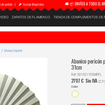
🚚 📦 ENVÍOS A TODO EL M
n de pedido
|
Acceso Mayoristas
VIDEO
ZAPATOS DE FLAMENCO
TIENDA DE COMPLEMENTOS DE
Abanico Español
Abanico pericón 
31cm
Ref: 501021155MRFL
21'07
€
Sin IVA
$
23'
Color: