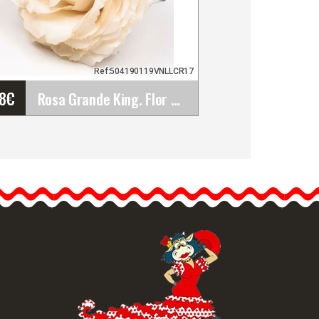
Ref:504190119VNLLCR17
48
€
Rosa Grande King. Flor Flamenca Vainilla. 17cm
Rosa Grande King. Flor
Flamenca Vainilla. 17cm
Los trajes más sencillos,
los puedes llenar de vida
y…
Info. detallada
Vista rápida