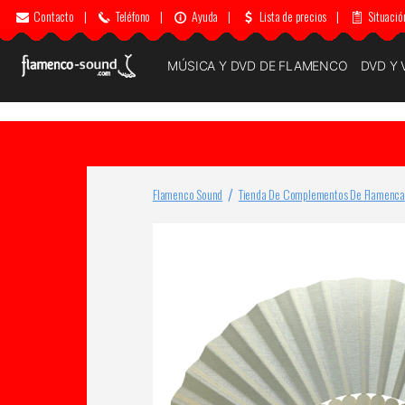
Contacto
|
Teléfono
|
Ayuda
|
Lista de precios
|
Situació
MÚSICA Y DVD DE FLAMENCO
DVD Y 
Flamenco Sound
Tienda De Complementos De Flamenca