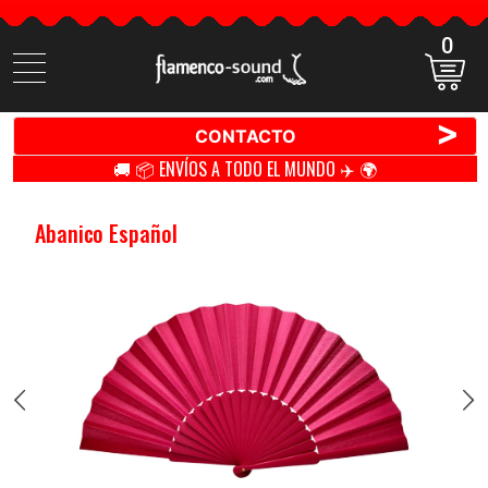
0
Buscar
productos
>
CONTACTO
🚚 📦 ENVÍOS A TODO EL MUNDO ✈️ 🌍
Abanico Español