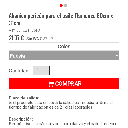
Abanico pericón para el baile flamenco 60cm x
31cm
Ref: 501021155FX
21'07
€
Sin IVA
$
23'03
Color:
Cantidad:
COMPRAR
Plazo de salida:
Si el producto está en stock la salida es inmediata. Si no el
tiempo de fabricación es de 21 días laborables
Descripción:
Pericón liso
, el más utilizado para danza y el baile flamenco.