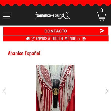
0
Buscar
productos
>
CONTACTO
🚚 📦 ENVÍOS A TODO EL MUNDO ✈️ 🌍
Abanico Español