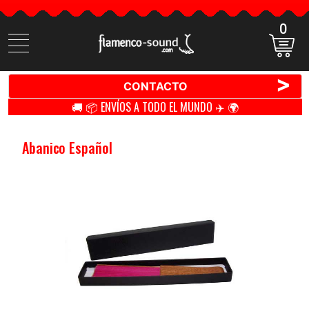
0
Buscar
productos
>
CONTACTO
🚚 📦 ENVÍOS A TODO EL MUNDO ✈️ 🌍
Abanico Español