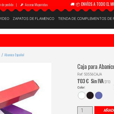
🚚 📦 ENVÍOS A TODO EL M
n de pedido
|
Acceso Mayoristas
VIDEO
ZAPATOS DE FLAMENCO
TIENDA DE COMPLEMENTOS DE
Abanico Español
Caja para Abanic
Ref: 50556CAJA
1'03
€
Sin IVA
$
1'13
Color:
AÑAD