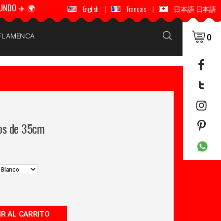
UNDO ✈️ 🌍
🚚 📦 ENVÍOS A TODO EL MUNDO ✈️ 🌍
English
|
Français
|
日本語 日本語
 FLAMENCA
0
os de 35cm
IR AL CARRITO