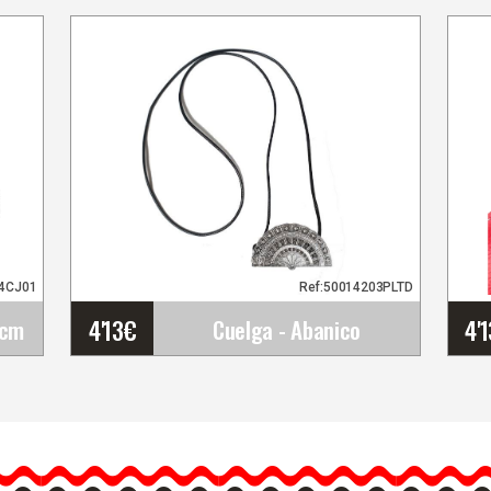
44CJ01
Ref:50014203PLTD
4'13
€
4'
5cm
Cuelga - Abanico
Cuelga - Abanico
o
Cuelga-abanico.
Un colgante con una anilla