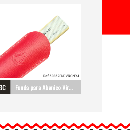
Ref:50352FNDVRGNRJ
13
€
Funda para Abanico Virgen del Rocío - 26 cm
Funda para Abanico Virgen
del Rocío - 26 cm
Funda para abanico de la