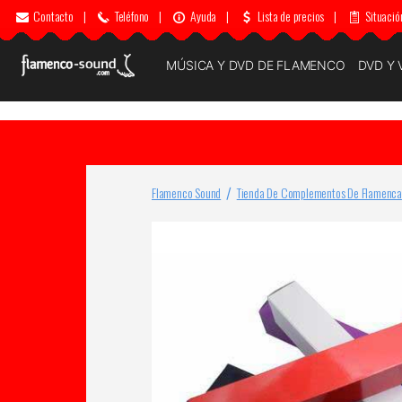
Contacto
|
Teléfono
|
Ayuda
|
Lista de precios
|
Situació
MÚSICA Y DVD DE FLAMENCO
DVD Y 
Flamenco Sound
Tienda De Complementos De Flamenca