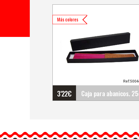
Más colores
Ref:500
3'22
€
Caja para abanicos. 2
Caja para abanicos. 25cm
Cajas de cartón compact
rígidas y forradas están